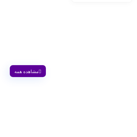
انواع تصاویر وکتور گرافیکی به صورت رایگان!
لورم ایپسوم متن ساختگی با تولید سادگی
مشاهده همه
اشتراکـــــ ویژه فروشگاه