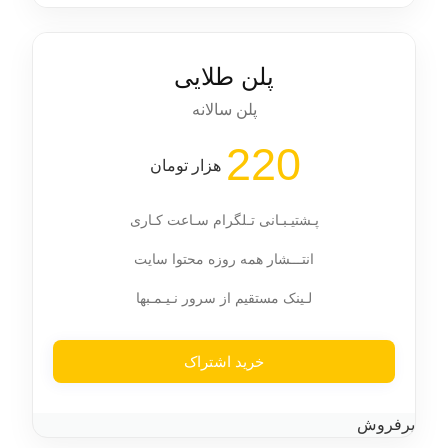
پلن طلایی
پلن سالانه
220
هزار تومان
پـشتیـبـانی تـلگرام سـاعت کـاری
انتـــشار همه روزه محتوا سایت
لـینک مستقیم از سرور نـیـمـبها
خرید اشتراک
پرفروش