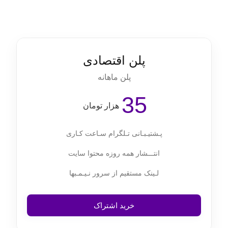
لورم ایپسوم متن ساختگی با تولید سادگی نامفهوم از صنعت چاپ
پلن اقتصادی
پلن ماهانه
35
هزار تومان
پـشتیـبـانی تـلگرام سـاعت کـاری
انتـــشار همه روزه محتوا سایت
لـینک مستقیم از سرور نـیـمـبها
خرید اشتراک