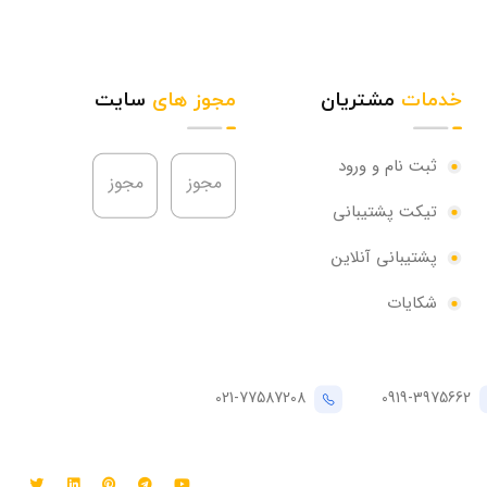
خدمات
مشتریان
مجوز های
سایت
ثبت نام و ورود
تیکت پشتیبانی
پشتیبانی آنلاین
شکایات
021-77587208
0919-3975662