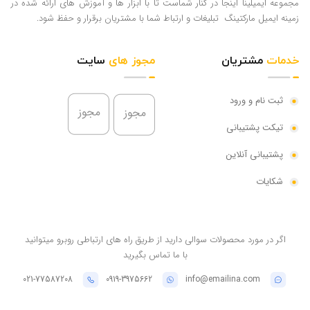
مجموعه ایمیلینا اینجا در کنار شماست تا با ابزار ها و آموزش های ارائه شده در
زمینه ایمیل مارکتینگ تبلیغات و ارتباط شما با مشتریان برقرار و حفظ شود.
خدمات
مشتریان
مجوز های
سایت
ثبت نام و ورود
تیکت پشتیبانی
پشتیبانی آنلاین
شکایات
اگر در مورد محصولات سوالی دارید از طریق راه های ارتباطی روبرو میتوانید
با ما تماس بگیرید
021-77587208
0919-3975662
info@emailina.com